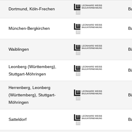
Dortmund, Köln-Frechen
Ba
München-Bergkirchen
Ba
Waiblingen
Bü
Leonberg (Württemberg),
Bü
Stuttgart-Möhringen
Herrenberg, Leonberg
(Württemberg), Stuttgart-
Bü
Möhringen
Satteldorf
Ba