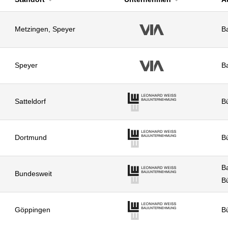
Metzingen, Speyer
Ba
Speyer
B
Satteldorf
Bü
Dortmund
Bü
Ba
Bundesweit
Bü
Göppingen
Bü