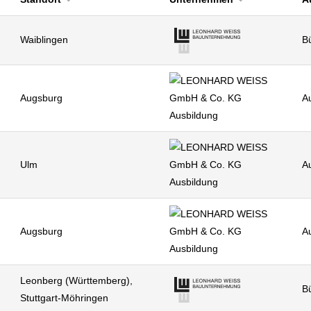
Waiblingen
Bü
Augsburg
A
Ulm
A
Augsburg
A
Leonberg (Württemberg),
Bü
Stuttgart-Möhringen