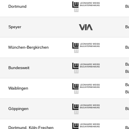
Dortmund
Bü
Speyer
B
München-Bergkirchen
Ba
Ba
Bundesweit
Bü
Ba
Waiblingen
Bü
Göppingen
Bü
Dortmund, Köln-Frechen
Ba