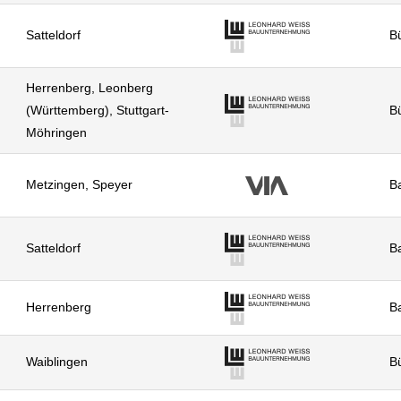
Satteldorf
Bü
Herrenberg, Leonberg
(Württemberg), Stuttgart-
Bü
Möhringen
Metzingen, Speyer
Ba
Satteldorf
Ba
Herrenberg
Ba
Waiblingen
Bü